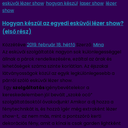
esküvői lézer show
,
hogyan készül
,
laser show
,
lézer
show
Hogyan készül az egyedi esküvői lézer show?
(első rész)
Közzétéve
2019. február 18. hétfő
Szerző:
Mina
Az esküvői szolgáltatók nagyon sok különlegességgel
állnak a párok rendelkezésére, ezáltal az árak és
lehetőségek száma szinte korlátlan. Az éjszakai
látványosságok közül az egyik legkülönlegesebb a
párról szóló esküvői lézer show.
Egy
szolgáltatás
igénybevételekor a
kereskedelemben jól bevált „szoké ocó”
szolgáltatásoktól óvakodjunk! Amikor a dj hozza a
fénytechnikát is, és hozzá ígér még extraként lézer
show-t, az nem más, mint a pontszóró kerti
dekorációs fény, amit a kínai is csak garden lightként