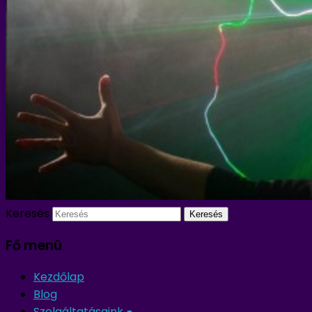
Keresés
Fő menü
Kezdőlap
Blog
Szolgáltatásaink