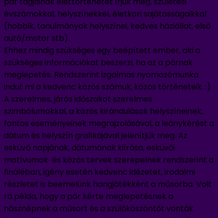
pár tagjainak élettörténetét írjuk meg, születési
évszámokkal, helyszínekkel, életkori sajátosságaikkal
(hobbik, tanulmányok helyszínei, kedves háziállat, első
autó/motor stb).
Ehhez mindig szükséges egy beépített ember, aki a
szükséges információkat beszerzi, ha az a párnak
meglepetés. Rendszerint izgalmas nyomozómunka
indul: mi a kedvenc közös számuk, közös történeteik. :)
A szerelmes, járós időszakot szerelmes
szimbólumokkal, a közös kirándulások helyszíneinek,
fontos eseményeinek megrajzolásával, a leánykérést a
dátum és helyszín grafikájával jelenítjük meg. Az
esküvő napjának, dátumának kiírása, esküvői
motívumok és közös tervek szerepelnek rendszerint a
fináléban, igény esetén kedvenc idézetet, irodalmi
részletet is beemelünk hangjátékként a műsorba. Volt
rá példa, hogy a pár kérte meglepetésnek a
násznépnek a műsort és a szülőköszöntőt vonták