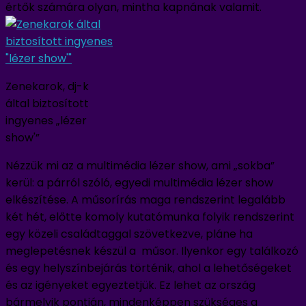
értők számára olyan, mintha kapnának valamit.
Zenekarok, dj-k
által biztosított
ingyenes „lézer
show'”
Nézzük mi az a multimédia lézer show, ami „sokba”
kerül: a párról szóló, egyedi multimédia lézer show
elkészítése. A műsorírás maga rendszerint legalább
két hét, előtte komoly kutatómunka folyik rendszerint
egy közeli családtaggal szövetkezve, pláne ha
meglepetésnek készül a műsor. Ilyenkor egy találkozó
és egy helyszínbejárás történik, ahol a lehetőségeket
és az igényeket egyeztetjük. Ez lehet az ország
bármelyik pontján, mindenképpen szükséges a