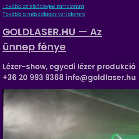
Tovább az elsődleges tartalomra
Tovább a másodlagos tartalomra
GOLDLASER.HU — Az
ünnep fénye
Lézer-show, egyedi lézer produkció
+36 20 993 9368 info@goldlaser.hu