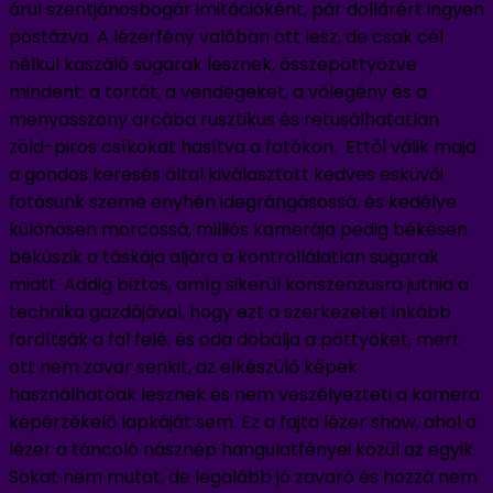
árul szentjánosbogár imitációként, pár dollárért ingyen
postázva. A lézerfény valóban ott lesz, de csak cél
nélkül kaszáló sugarak lesznek, összepöttyözve
mindent: a tortát, a vendégeket, a vőlegény és a
menyasszony arcába rusztikus és retusálhatatlan
zöld-piros csíkokat hasítva a fotókon. Ettől válik majd
a gondos keresés által kiválasztott kedves esküvői
fotósunk szeme enyhén idegrángásossá, és kedélye
különösen morcossá, milliós kamerája pedig békésen
bekúszik a táskája aljára a kontrollálatlan sugarak
miatt. Addig biztos, amíg sikerül konszenzusra jutnia a
technika gazdájával, hogy ezt a szerkezetet inkább
fordítsák a fal felé, és oda dobálja a pöttyöket, mert
ott nem zavar senkit, az elkészülő képek
használhatóak lesznek és nem veszélyezteti a kamera
képérzékelő lapkáját sem. Ez a fajta lézer show, ahol a
lézer a táncoló násznép hangulatfényei közül az egyik.
Sokat nem mutat, de legalább jó zavaró és hozzá nem