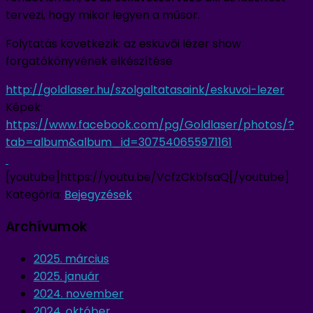
tervezi, hogy mikor legyen a műsor.
Folytatás következik: az esküvői lézer show
forgatókönyvének elkészítése
http://goldlaser.hu/
szolgaltatasaink/eskuvoi-lezer
Képek:
https://www.facebook.com/pg/
Goldlaser/photos/?
tab=album&
album_id=307540655971161
[youtube]https://youtu.be/VcfzCkbfsaQ[/youtube]
Kategória:
Bejegyzések
Archívumok
2025. március
2025. január
2024. november
2024. október