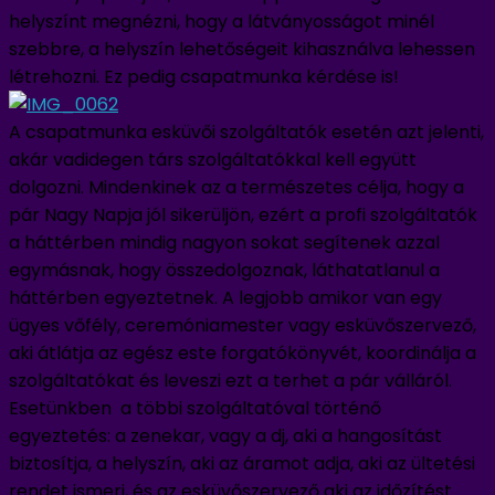
helyszínt megnézni, hogy a látványosságot minél
szebbre, a helyszín lehetőségeit kihasználva lehessen
létrehozni. Ez pedig csapatmunka kérdése is!
A csapatmunka esküvői szolgáltatók esetén azt jelenti,
akár vadidegen társ szolgáltatókkal kell együtt
dolgozni. Mindenkinek az a természetes célja, hogy a
pár Nagy Napja jól sikerüljön, ezért a profi szolgáltatók
a háttérben mindig nagyon sokat segítenek azzal
egymásnak, hogy összedolgoznak, láthatatlanul a
háttérben egyeztetnek. A legjobb amikor van egy
ügyes vőfély, ceremóniamester vagy esküvőszervező,
aki átlátja az egész este forgatókönyvét, koordinálja a
szolgáltatókat és leveszi ezt a terhet a pár válláról.
Esetünkben a többi szolgáltatóval történő
egyeztetés: a zenekar, vagy a dj, aki a hangosítást
biztosítja, a helyszín, aki az áramot adja, aki az ültetési
rendet ismeri, és az esküvőszervező aki az időzítést