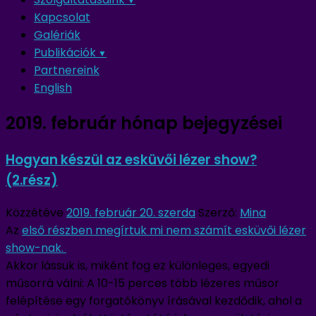
Kapcsolat
Galériák
Publikációk
Partnereink
English
2019. február
hónap bejegyzései
Hogyan készül az esküvői lézer show?
(2.rész)
Közzétéve
2019. február 20. szerda
Szerző:
Mina
Az
első részben megírtuk mi nem számít esküvői lézer
show-nak.
Akkor lássuk is, miként fog ez különleges, egyedi
műsorrá válni: A 10-15 perces több lézeres műsor
felépítése egy forgatókönyv írásával kezdődik, ahol a