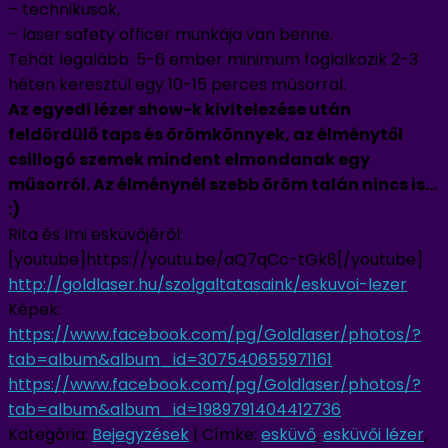
– technikusok,
– laser safety officer munkája van benne.
Tehát legalább. 5-6 ember minimum foglalkozik 2-3
héten keresztül egy 10-15 perces műsorral.
Az egyedi lézer show-k kivitelezése után
feldördülő taps és örömkönnyek, az élménytől
csillogó szemek mindent elmondanak egy
műsorról. Az élménynél szebb öröm talán nincs is…
:)
Rita és Imi esküvőjéről:
[youtube]https://youtu.be/aQ7qCc-tGk8[/youtube]
http://goldlaser.hu/
szolgaltatasaink/eskuvoi-lezer
Képek:
https://www.facebook.com/pg/
Goldlaser/photos/?
tab=album&
album_id=307540655971161
https://www.facebook.com/pg/
Goldlaser/photos/?
tab=album&
album_id=1989791404412736
Kategória:
Bejegyzések
|
Címke:
esküvő
,
esküvői lézer
,