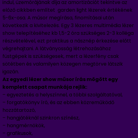
indul, üzemórájának díja az amortizációt tekintve az
előző cikkben említet garden light lézerek értékének
5-6x-osa. A műsor megírása, finomításai után
következik a kivitelezés. Egy 3 lézeres multimédia lézer
show telepítéséhez kb 1,5-2 óra szükséges 2-3 kolléga
részvételével, ezt praktikus a násznép érkezése előtt
végrehajtani. A látványosság létrehozásához
füstgépek is szükségesek, mert a lézerfény csak
sötétben és valamilyen közegen megtörve látszik
igazán.
Az egyedi lézer show műsor írás mögött egy
komplett csapat munkája rejlik:
– egyeztetés a helyszínnel, a többi szolgáltatóval,
– forgatókönyv író, és az ebben közreműködő
hozzátartozó,
– hangjátéknál szinkron színész,
– hangmérnökök,
– grafikusok,