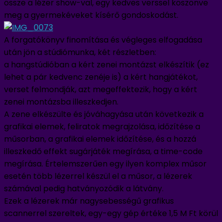
össze a lézer show-val, egy kedves verssel köszönve
meg a gyermekéveket kísérő gondoskodást.
A forgatókönyv finomítása és végleges elfogadása
után jön a stúdiómunka, két részletben:
a hangstúdióban a kért zenei montázst elkészítik (ez
lehet a pár kedvenc zenéje is) a kért hangjátékot,
verset felmondják, azt megeffektezik, hogy a kért
zenei montázsba illeszkedjen.
A zene elkészülte és jóváhagyása után következik a
grafikai elemek, feliratok megrajzolása, időzítése a
műsorban, a grafikai elemek időzítése, és a hozzá
illeszkedő effekt sugárjáték megírása, a time-code
megírása. Értelemszerűen egy ilyen komplex műsor
esetén több lézerrel készül el a műsor, a lézerek
számával pedig hatványozódik a látvány.
Ezek a lézerek már nagysebességű grafikus
scannerrel szereltek, egy-egy gép értéke 1,5 M Ft körül