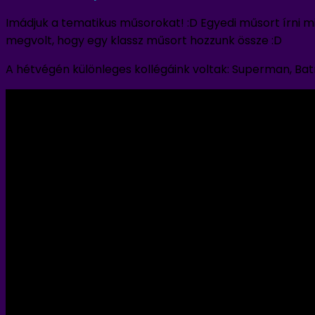
Imádjuk a tematikus műsorokat! :D Egyedi műsort írni mi
megvolt, hogy egy klassz műsort hozzunk össze :D
A hétvégén különleges kollégáink voltak: Superman, Bat