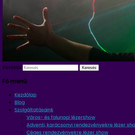
Keresés
Fő menü
Kezdőlap
Blog
Szolgáltatásaink
Város- és falunapi lézershow
Adventi, karácsonyi rendezvényekre lézer sh
Céges rendezvényekre lézer show