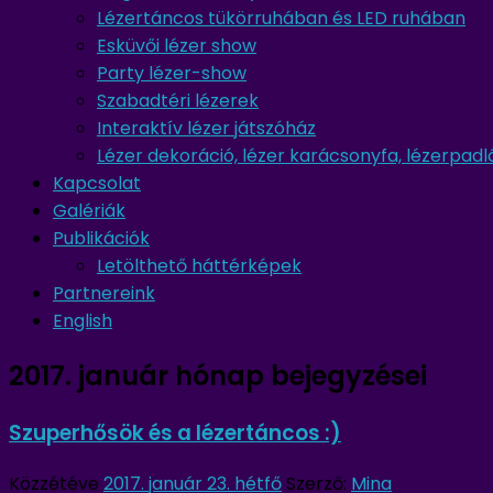
Lézertáncos tükörruhában és LED ruhában
Esküvői lézer show
Party lézer-show
Szabadtéri lézerek
Interaktív lézer játszóház
Lézer dekoráció, lézer karácsonyfa, lézerpadl
Kapcsolat
Galériák
Publikációk
Letölthető háttérképek
Partnereink
English
2017. január
hónap bejegyzései
Szuperhősök és a lézertáncos :)
Közzétéve
2017. január 23. hétfő
Szerző:
Mina