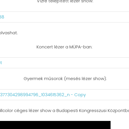
Vízre telepített lézer show:
olvashat.
Koncert lézer a MÜPA-ban:
Gyermek műsorok (mesés lézer show):
llcolor céges lézer show a Budapesti Kongresszusi Központb