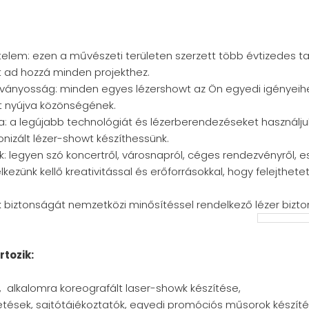
rtelem: ezen a művészeti területen szerzett több évtizedes t
 ad hozzá minden projekthez.
ványosság: minden egyes lézershowt az Ön egyedi igényeihez
t nyújva közönségének.
ia: a legújabb technológiát és lézerberendezéseket használjuk
onizált lézer-showt készíthessünk.
 legyen szó koncertről, városnapról, céges rendezvényről, e
kezünk kellő kreativitással és erőforrásokkal, hogy felejthet
 biztonságát nemzetközi minősítéssel rendelkező lézer bizt
rtozik:
t, alkalomra koreografált laser-showk készítése,
ések, sajtótájékoztatók, egyedi promóciós műsorok készíté