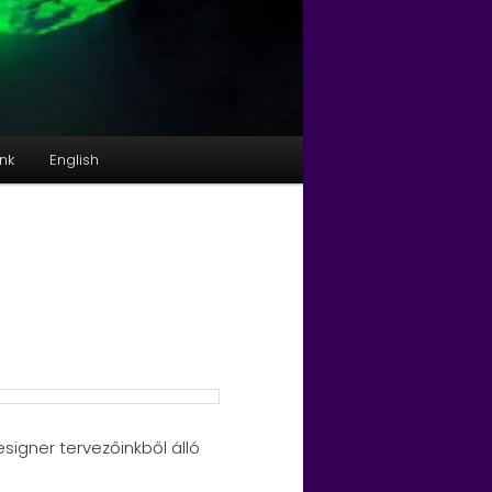
nk
English
igner tervezőinkből álló