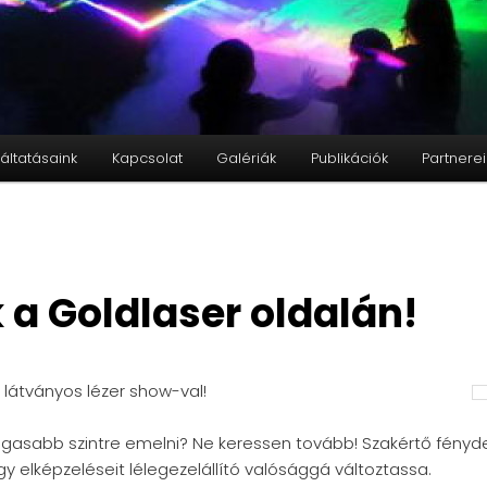
áltatásaink
Kapcsolat
Galériák
Publikációk
Partnerei
 a Goldlaser oldalán!
látványos lézer show-val!
asabb szintre emelni? Ne keressen tovább! Szakértő fénydes
gy elképzeléseit lélegezelállító valósággá változtassa.