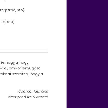
zerpadló, stb).
ok, stb).
 és hagyja, hogy
kkal, amikor lenyűgöző
artalmat szeretne, hogy a
Csömör Hermina
lézer produkció vezető