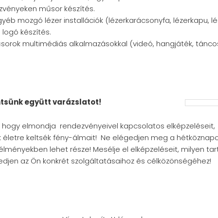
ezvényeken műsor készítés.
gyéb mozgó lézer installációk (lézerkarácsonyfa, lézerkapu, lé
 logó készítés.
sorok multimédiás alkalmazásokkal (videó, hangjáték, táncos
sünk együtt varázslatot!
,
hogy elmondja rendezvényeivel kapcsolatos elképzeléseit,
életre keltsék fény-álmait! Ne elégedjen meg a hétköznapo
 élményekben lehet része! Mesélje el elképzeléseit, milyen t
kedjen az Ön konkrét szolgáltatásaihoz és célközönségéhez!