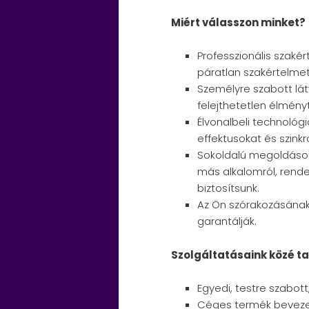
Miért válasszon minket?
Professzionális szaké
páratlan szakértelmet
Személyre szabott lát
felejthetetlen élmény
Élvonalbeli technológ
effektusokat és szinkr
Sokoldalú megoldások:
más alkalomról, rendel
biztosítsunk.
Az Ön szórakozásának
garantálják.
Szolgáltatásaink közé ta
Egyedi, testre szabot
Céges termék bevezet