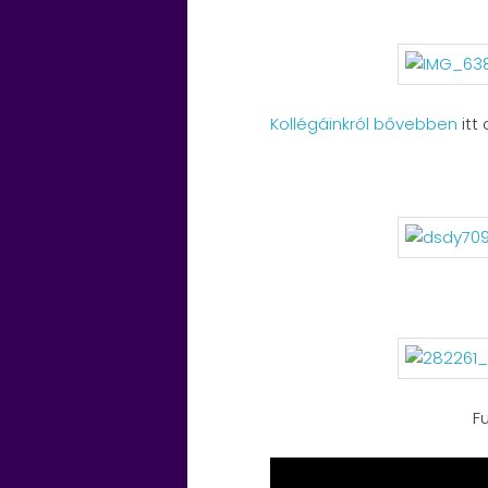
Kollégáinkról bővebben
itt 
Fu