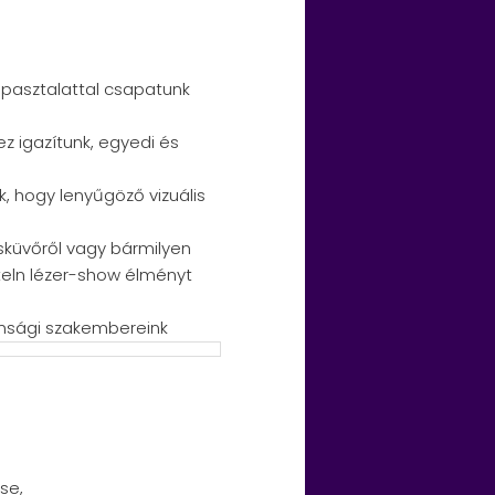
apasztalattal csapatunk
 igazítunk, egyedi és
, hogy lenyűgöző vizuális
sküvőről vagy bármilyen
eteln lézer-show élményt
onsági szakembereink
se,