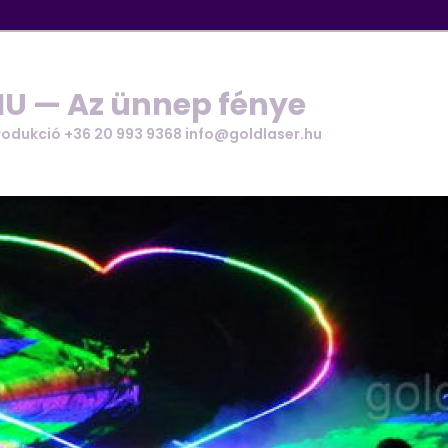
U — Az ünnep fénye
rodukció +36 20 993 9368 info@goldlaser.hu