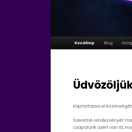
Fő
Kezdőlap
Blog
Szolg
menü
Üdvözöljük
Kápráztassa el közönségét 
Szeretné rendezvényét mag
csapatunk azért van itt, ho