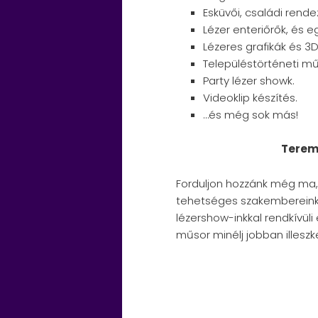
Esküvői, családi rend
Lézer enteriőrők, és e
Lézeres grafikák és 3D
Településtörténeti mű
Party lézer showk.
Videoklip készítés.
…és még sok más!
Teremt
Forduljon hozzánk még ma
tehetséges szakembereink 
lézershow-inkkal rendkívüli
műsor minélj jobban illesz