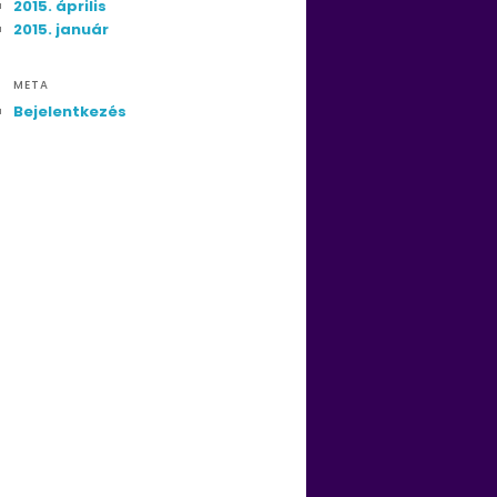
2015. április
2015. január
META
Bejelentkezés