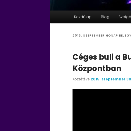
Fő
Kezdőlap
Blog
Szolgá
menü
2015. SZEPTEMBER
HÓNAP BEJEGY
Céges buli a B
Központban
Közzétéve
2015. szeptember 30