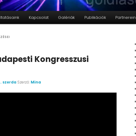
ltatásaink
Kapcsolat
Galériák
Publikációk
Partnerein
ZÉSEI
udapesti Kongresszusi
. szerda
Szerző:
Mina