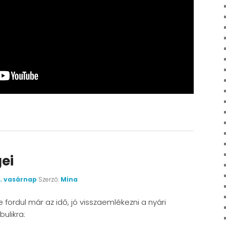
ei
7. vasárnap
Szerző:
Mina
 fordul már az idő, jó visszaemlékezni a nyári
ulikra: