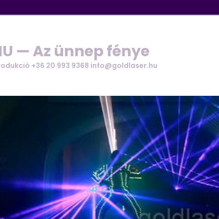
U — Az ünnep fénye
rodukció +36 20 993 9368 info@goldlaser.hu