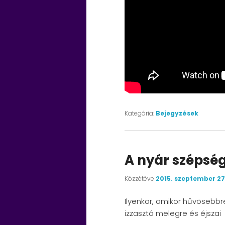
Kategória:
Bejegyzések
A nyár szépség
Közzétéve
2015. szeptember 2
Ilyenkor, amikor hűvösebbre
izzasztó melegre és éjszai b