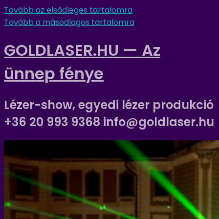
Tovább az elsődleges tartalomra
Tovább a másodlagos tartalomra
GOLDLASER.HU — Az
ünnep fénye
Lézer-show, egyedi lézer produkció
+36 20 993 9368 info@goldlaser.hu