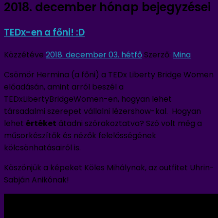
2018. december
hónap bejegyzései
TEDx-en a főni! :D
Közzétéve
2018. december 03. hétfő
Szerző:
Mina
Csömör Hermina (a főni) a TEDx Liberty Bridge Women
előadásán, amint arról beszél a
TEDxLibertyBridgeWomen-en, hogyan lehet
társadalmi szerepet vállalni lézershow-kal. Hogyan
lehet
értéket
átadni szórakoztatva?
Szó volt még a
műsorkészítők és nézők felelősségének
kölcsönhatásairól is.
Köszönjük a képeket Köles Mihálynak, az outfitet Uhrin-
Sabján Anikónak!