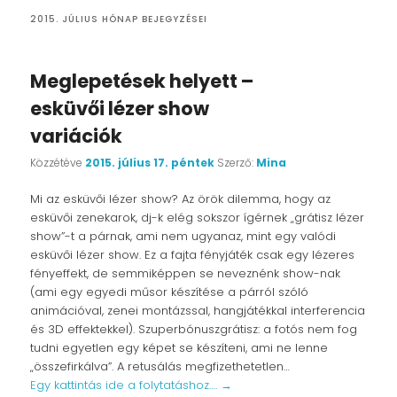
2015. JÚLIUS
HÓNAP BEJEGYZÉSEI
Meglepetések helyett –
esküvői lézer show
variációk
Közzétéve
2015. július 17. péntek
Szerző:
Mina
Mi az esküvői lézer show? Az örök dilemma, hogy az
esküvői zenekarok, dj-k elég sokszor ígérnek „grátisz lézer
show”-t a párnak, ami nem ugyanaz, mint egy valódi
esküvői lézer show. Ez a fajta fényjáték csak egy lézeres
fényeffekt, de semmiképpen se neveznénk show-nak
(ami egy egyedi műsor készítése a párról szóló
animációval, zenei montázssal, hangjátékkal interferencia
és 3D effektekkel). Szuperbónuszgrátisz: a fotós nem fog
tudni egyetlen egy képet se készíteni, ami ne lenne
„összefirkálva”. A retusálás megfizethetetlen…
Egy kattintás ide a folytatáshoz….
→