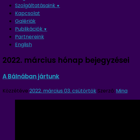
Szolgáltatásaink
Kapcsolat
Galériák
Publikációk
Partnereink
English
2022. március
hónap bejegyzései
A Bálnában jártunk
Közzétéve
2022. március 03. csütörtök
Szerző:
Mina