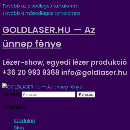
Tovább az elsődleges tartalomra
Tovább a másodlagos tartalomra
GOLDLASER.HU — Az
ünnep fénye
Lézer-show, egyedi lézer produkció
+36 20 993 9368 info@goldlaser.hu
Keresés
Fő menü
Kezdőlap
Blog