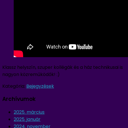
Klassz helyszín, szuper kollégák és a ház technikusai is
nagyon közreműködők! :)
Kategória:
Bejegyzések
Archívumok
2025. március
2025. január
2024. november