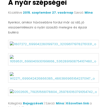
A nyár szépségei
Közzétéve
2015. szeptember 27. vasárnap
Szerző:
Mina
Ilyenkor, amikor hűvösebbre fordul már az idő, jó
visszaemlékezni a nyári izzasztó melegre és éjszai
bulikra:
Kategória:
Bejegyzések
| Szerző:
Mina
|
Közvetlen link
a