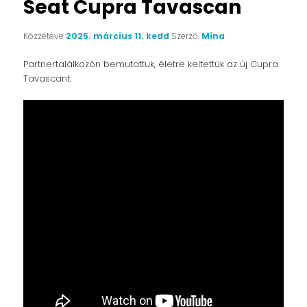
Seat Cupra Tavascan
Közzétéve
2025. március 11. kedd
Szerző:
Mina
Partnertalálkozón bemutattuk, életre keltettük az új Cupra
Tavascant: