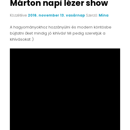
Márton napi lézer show
Közzétéve
2016. november 13. vasárnap
Szerző:
Mina
A hagyományokhoz hozzányúlni és modern köntösbe
bújtatni őket mindig jó kihívás! Mi pedig szeretjük a
kihívásokat :)