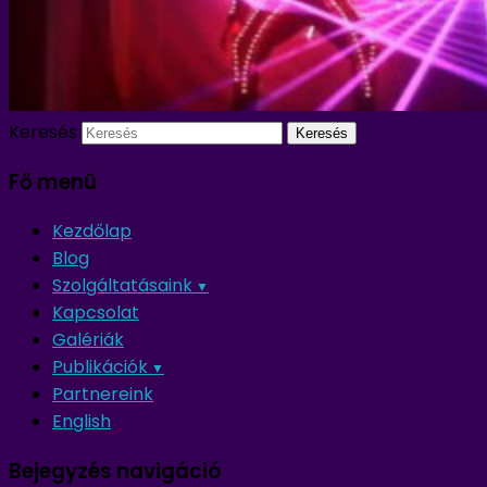
Keresés
Fő menü
Kezdőlap
Blog
Szolgáltatásaink
Kapcsolat
Galériák
Publikációk
Partnereink
English
Bejegyzés navigáció