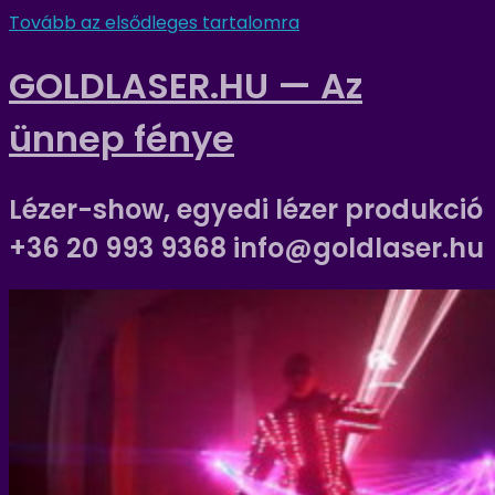
Tovább az elsődleges tartalomra
GOLDLASER.HU — Az
ünnep fénye
Lézer-show, egyedi lézer produkció
+36 20 993 9368 info@goldlaser.hu