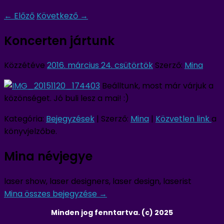
←
Előző
Következő
→
Koncerten jártunk
Közzétéve
2016. március 24. csütörtök
Szerző:
Mina
Beálltunk, most már várjuk a
közönséget. Jó buli lesz a mai! :)
Kategória:
Bejegyzések
| Szerző:
Mina
|
Közvetlen link
a
könyvjelzőbe.
Mina névjegye
laser show, laser designers, laser design, laserist
Mina összes bejegyzése
→