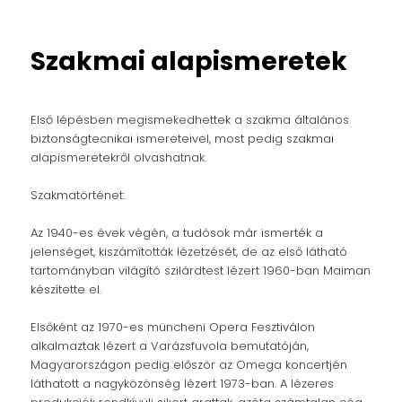
Szakmai alapismeretek
Első lépésben megismekedhettek a szakma általános
biztonságtecnikai ismereteivel, most pedig szakmai
alapismeretekről olvashatnak.
Szakmatörténet:
Az 1940-es évek végén, a tudósok már ismerték a
jelenséget, kiszámították lézetzését, de az első látható
tartományban világító szilárdtest lézert 1960-ban Maiman
készítette el.
Elsőként az 1970-es müncheni Opera Fesztiválon
alkalmaztak lézert a Varázsfuvola bemutatóján,
Magyarországon pedig először az Omega koncertjén
láthatott a nagyközönség lézert 1973-ban. A lézeres