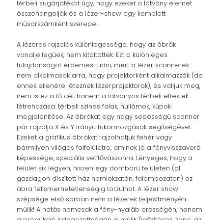
térbeli sugárjátékot úgy, hogy ezeket a látvány elemet
összehangolják és a lézer-show egy komplett
műsorszámként szerepel.
A lézeres rajzolás különlegessége, hogy az ábrák
vonaljellegűek, nem kitöltöttek. Ezt a különleges
tulajdonságot érdemes tudni, mert a lézer scannerek
nem alkalmasak arra, hogy projektorként alkalmazzák (de
ennek ellenére léteznek lézerprojektorok), és valljuk meg,
nem is ez a fő cél, hanem a látványos térbeli effektek
létrehozása: térbeli színes falak, hullámok, kúpok
megjelenítése. Az ábrákat egy nagy sebességű scanner
pár rajzolja X és Y irányú tükörmozgások segítségével.
Ezeket a grafikus ábrákat rajzolhatjuk fehér vagy
bármilyen világos falfelületre, aminek jó a fényvisszaverő
képessége, speciális vetítővászonra. Lényeges, hogy a
felület sík legyen, hiszen egy domború felületen (pl
gazdagon díszített ház homlokzatán, falombozaton) az
ábra felismerhetetlenségig torzulhat. A lézer show
szépsége első sorban nem a lézerek teljesítményén
múlik! A hatás nemcsak a fény-nyaláb erősségén, hanem
a produkció kidogozottságán is múlik (időzítések, zene, az