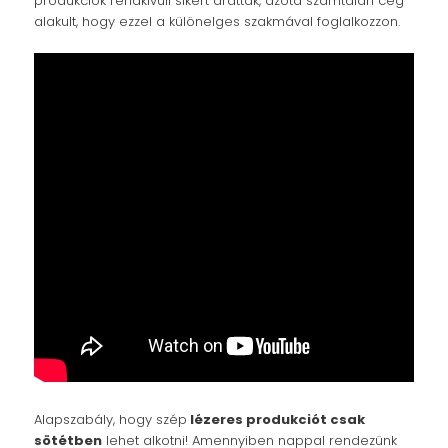
produkciók rendkívüli sikert arattak, azóta számtalan cég
alakult, hogy ezzel a különelges szakmával foglalkozzon.
Alapszabály, hogy szép
lézeres produkciót csak
sötétben
lehet alkotni! Amennyiben nappal rendezünk