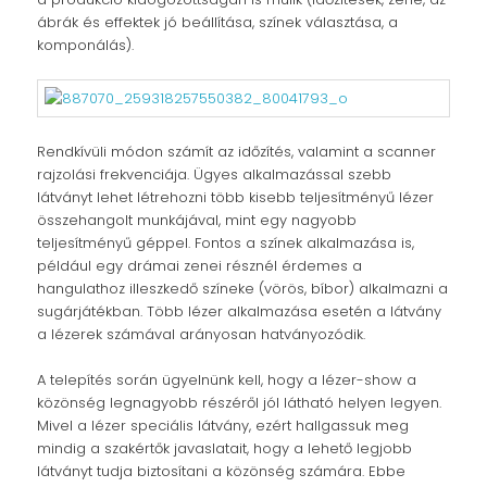
ábrák és effektek jó beállítása, színek választása, a
komponálás).
Rendkívüli módon számít az időzítés, valamint a scanner
rajzolási frekvenciája. Ügyes alkalmazással szebb
látványt lehet létrehozni több kisebb teljesítményű lézer
összehangolt munkájával, mint egy nagyobb
teljesítményű géppel. Fontos a színek alkalmazása is,
például egy drámai zenei résznél érdemes a
hangulathoz illeszkedő színeke (vörös, bíbor) alkalmazni a
sugárjátékban. Több lézer alkalmazása esetén a látvány
a lézerek számával arányosan hatványozódik.
A telepítés során ügyelnünk kell, hogy a lézer-show a
közönség legnagyobb részéről jól látható helyen legyen.
Mivel a lézer speciális látvány, ezért hallgassuk meg
mindig a szakértők javaslatait, hogy a lehető legjobb
látványt tudja biztosítani a közönség számára. Ebbe