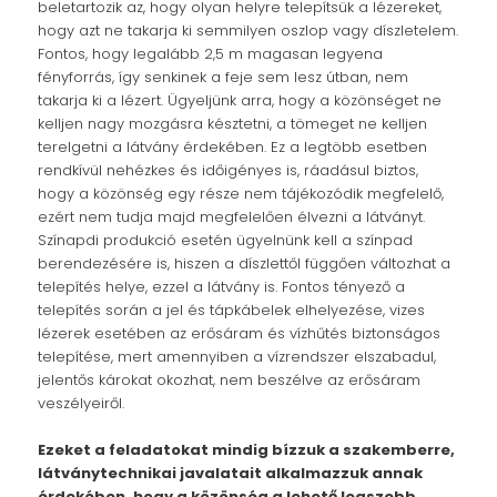
beletartozik az, hogy olyan helyre telepítsük a lézereket,
hogy azt ne takarja ki semmilyen oszlop vagy díszletelem.
Fontos, hogy legalább 2,5 m magasan legyena
fényforrás, így senkinek a feje sem lesz útban, nem
takarja ki a lézert. Ügyeljünk arra, hogy a közönséget ne
kelljen nagy mozgásra késztetni, a tömeget ne kelljen
terelgetni a látvány érdekében. Ez a legtöbb esetben
rendkívül nehézkes és időigényes is, ráadásul biztos,
hogy a közönség egy része nem tájékozódik megfelelő,
ezért nem tudja majd megfelelően élvezni a látványt.
Színapdi produkció esetén ügyelnünk kell a színpad
berendezésére is, hiszen a díszlettől függően változhat a
telepítés helye, ezzel a látvány is. Fontos tényező a
telepítés során a jel és tápkábelek elhelyezése, vizes
lézerek esetében az erősáram és vízhűtés biztonságos
telepítése, mert amennyiben a vízrendszer elszabadul,
jelentős károkat okozhat, nem beszélve az erősáram
veszélyeiről.
Ezeket a feladatokat mindig bízzuk a szakemberre,
látványtechnikai javalatait alkalmazzuk annak
érdekében, hogy a közönség a lehető legszebb