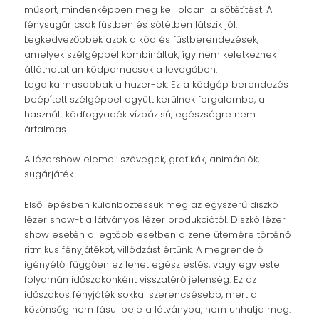
műsort, mindenképpen meg kell oldani a sötétítést. A
fénysugár csak füstben és sötétben látszik jól.
Legkedvezőbbek azok a köd és füstberendezések,
amelyek szélgéppel kombináltak, így nem keletkeznek
átláthatatlan ködpamacsok a levegőben.
Legalkalmasabbak a hazer-ek. Ez a ködgép berendezés
beépített szélgéppel együtt kerülnek forgalomba, a
használt ködfogyadék vízbázisú, egészségre nem
ártalmas.
A lézershow elemei: szövegek, grafikák, animációk,
sugárjáték.
Első lépésben különböztessük meg az egyszerű diszkó
lézer show-t a látványos lézer produkciótól. Diszkó lézer
show esetén a legtöbb esetben a zene ütemére történő
ritmikus fényjátékot, villódzást értünk. A megrendelő
igényétől függően ez lehet egész estés, vagy egy este
folyamán időszakonként visszatérő jelenség. Ez az
időszakos fényjáték sokkal szerencsésebb, mert a
közönség nem fásul bele a látványba, nem unhatja meg.