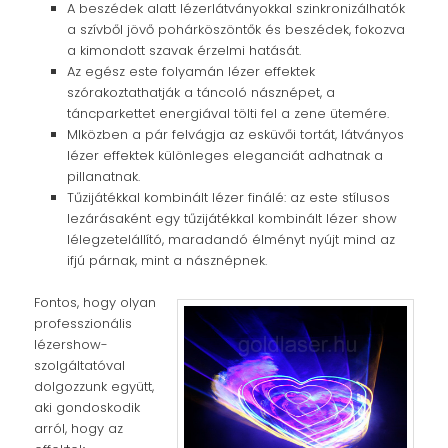
A beszédek alatt lézerlátványokkal szinkronizálhatók
a szívből jövő pohárköszöntők és beszédek, fokozva
a kimondott szavak érzelmi hatását.
Az egész este folyamán lézer effektek
szórakoztathatják a táncoló násznépet, a
táncparkettet energiával tölti fel a zene ütemére.
MIközben a pár felvágja az esküvői tortát, látványos
lézer effektek különleges eleganciát adhatnak a
pillanatnak.
Tűzijátékkal kombinált lézer finálé: az este stílusos
lezárásaként egy tűzijátékkal kombinált lézer show
lélegzetelállító, maradandó élményt nyújt mind az
ifjú párnak, mint a násznépnek.
Fontos, hogy olyan
professzionális
lézershow-
szolgáltatóval
dolgozzunk együtt,
aki gondoskodik
arról, hogy az