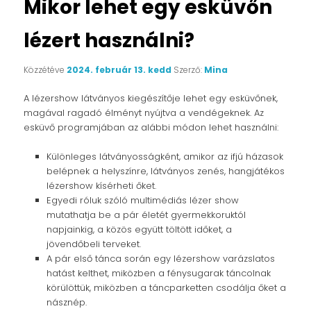
Mikor lehet egy esküvőn
lézert használni?
Közzétéve
2024. február 13. kedd
Szerző:
Mina
A lézershow látványos kiegészítője lehet egy esküvőnek,
magával ragadó élményt nyújtva a vendégeknek. Az
esküvő programjában az alábbi módon lehet használni:
Különleges látványosságként, amikor az ifjú házasok
belépnek a helyszínre, látványos zenés, hangjátékos
lézershow kísérheti őket.
Egyedi róluk szóló multimédiás lézer show
mutathatja be a pár életét gyermekkoruktól
napjainkig, a közös együtt töltött időket, a
jövendőbeli terveket.
A pár első tánca során egy lézershow varázslatos
hatást kelthet, miközben a fénysugarak táncolnak
körülöttük, miközben a táncparketten csodálja őket a
násznép.