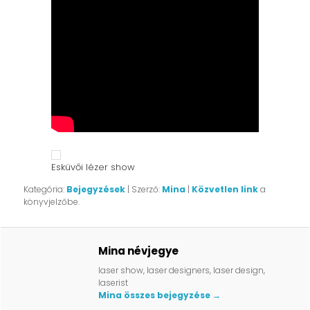
Esküvői lézer show
Kategória:
Bejegyzések
| Szerző:
Mina
|
Közvetlen link
a
könyvjelzőbe.
Mina névjegye
laser show, laser designers, laser design,
laserist
Mina összes bejegyzése
→